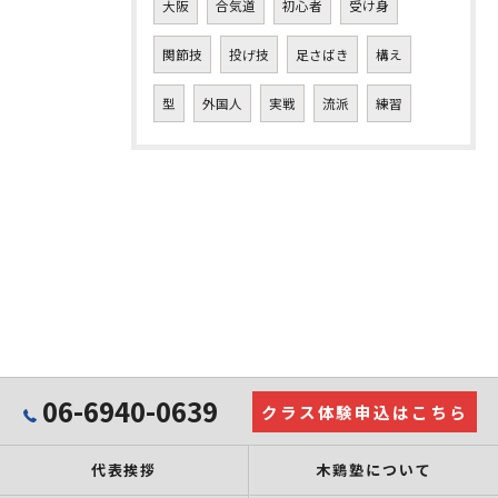
大阪
合気道
初心者
受け身
関節技
投げ技
足さばき
構え
型
外国人
実戦
流派
練習
06-6940-0639
クラス体験申込はこちら
代表挨拶
木鶏塾について