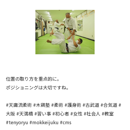
位置の取り方を重点的に。
ポジショニングは大切ですね。
#天庸流柔術 #木鶏塾 #柔術 #護身術 #古武道 #合気道 #
大阪 #天満橋 #習い事 #初心者 #女性 #社会人 #教室
#tenyoryu #mokkeijuku #cms