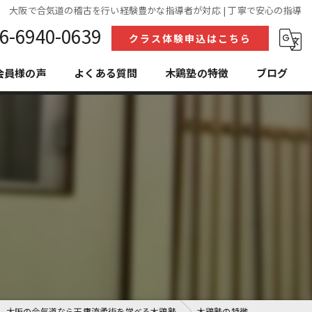
大阪で合気道の稽古を行い経験豊かな指導者が対応 | 丁寧で安心の指導
6-6940-0639
クラス体験申込はこちら
会員様の声
よくある質問
木鶏塾の特徴
ブログ
初心者
護身術
社会人
教室
女性
大阪の合気道なら天庸流柔術を学べる木鶏塾
木鶏塾の特徴